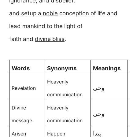
ignorance, and
disbelief
,
and setup a
noble
conception of life and
lead mankind to the light of
faith and
divine bliss
.
Words
Synonyms
Meanings
Heavenly
وحی
Revelation
communication
Divine
Heavenly
وحی
message
communication
پیدا
Arisen
Happen