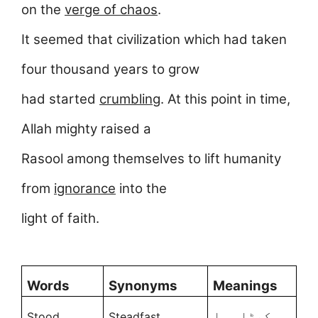
on the
verge of chaos
.
It seemed that civilization which had taken
four thousand years to grow
had started
crumbling
. At this point in time,
Allah mighty raised a
Rasool among themselves to lift humanity
from
ignorance
into the
light of faith.
Words
Synonyms
Meanings
کھڑا ہوا
Stood
Steadfast