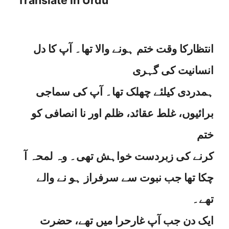
Translate in Urdu
انتظارکا وقت ختم ہونے والا تھا۔ آپ کا دل
انسانیت کی گہری
ہمدردی کیلئے چھلک تھا۔ آپ کی سماجی
برائیوں، غلط عقائد، ظلم اور نا انصافی کو
ختم
کرنے کی زبردست خواہش تھی۔ وہ لمحہ آ
چکا تھا جب نبوت سے سرفراز ہو نے والے
تھے۔
ایک دن جب آپ غارحرا میں تھے، حضرت