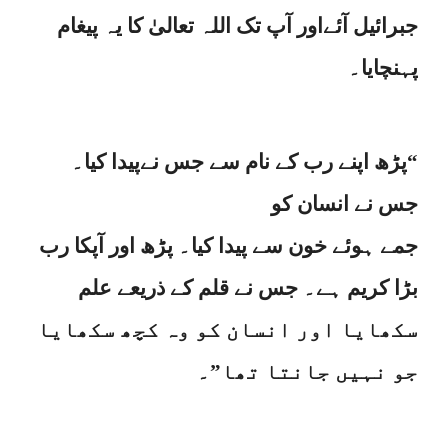
جبرائیل آئےاور آپ تک اللہ تعالیٰ کا یہ پیغام
پہنچایا۔
“پڑھ اپنے رب کے نام سے جس نےپیدا کیا۔
جس نے انسان کو
جمے ہوئے خون سے پیدا کیا۔ پڑھ اور آپکا رب
بڑا کریم ہے۔ جس نے قلم کے ذریعے علم
سکھایا اور انسان کو وہ کچھ سکھایا
جو نہیں جانتا تھا”۔