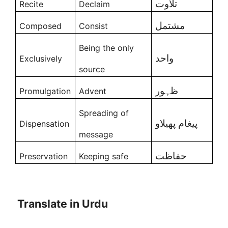
تلاوت
Recite
Declaim
مشتمل
Composed
Consist
Being the only
واحد
Exclusively
source
ظہور
Promulgation
Advent
Spreading of
پیغام پھیلاو
Dispensation
message
حفاظت
Preservation
Keeping safe
Translate in Urdu