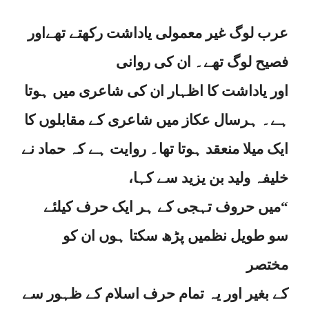
عرب لوگ غیر معمولی یاداشت رکھتے تھےاور
فصیح لوگ تھے۔ ان کی روانی
اور یاداشت کا اظہار ان کی شاعری میں ہوتا
ہے۔ ہرسال عکاز میں شاعری کے مقابلوں کا
ایک میلا منعقد ہوتا تھا۔ روایت ہے کہ حماد نے
خلیفہ ولید بن یزید سے کہا،
“میں حروف تہجی کے ہر ایک حرف کیلئے
سو طویل نظمیں پڑھ سکتا ہوں ان کو
مختصر
کے بغیر اور یہ تمام حرف اسلام کے ظہور سے